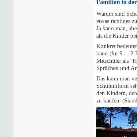
Familien in d
Warum sind Schul
etwas richtiges z
Ja kann man, aber
als die Kinder be
Konkret bedeutet
kann (für 9 - 12 
Mitschüler als "H
Sprüchen und An
Das kann man veru
Schuluniform seh
den Kindern, dere
zu kaufen. (Sta