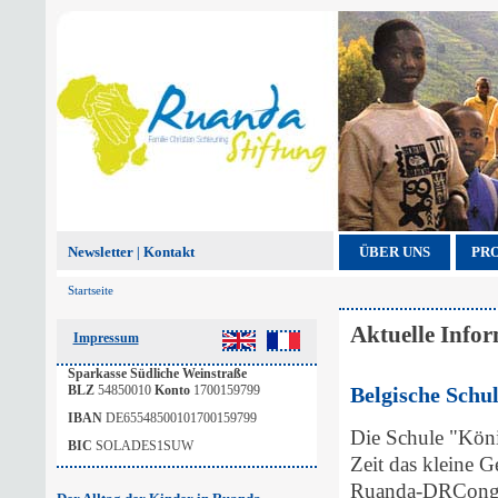
Newsletter
Kontakt
ÜBER UNS
PR
|
Startseite
Aktuelle Infor
Impressum
Sparkasse Südliche Weinstraße
BLZ
54850010
Konto
1700159799
Belgische Schu
IBAN
DE65548500101700159799
Die Schule "Köni
BIC
SOLADES1SUW
Zeit das kleine 
Ruanda-DRCongo l