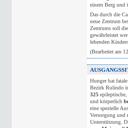
einem Berg und is
Das durch die Ca
neue Zentrum bef
Zentrums soll di
gewährleistet we
lebenden Kinder
(Bearbeitet am 1
AUSGANGSSI
Hunger hat fatale
Bezirk Rulindo 
325
epileptische
und körperlich
b
eine spezielle A
Versorgung und ni
Unterstützung. D