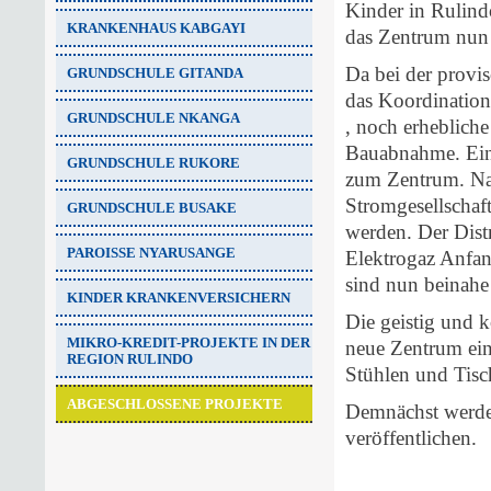
Kinder in Rulind
KRANKENHAUS KABGAYI
das Zentrum nun
Da bei der provi
GRUNDSCHULE GITANDA
das Koordination
GRUNDSCHULE NKANGA
, noch erhebliche
Bauabnahme. Ein 
GRUNDSCHULE RUKORE
zum Zentrum. Nac
Stromgesellschaf
GRUNDSCHULE BUSAKE
werden. Der Dist
PAROISSE NYARUSANGE
Elektrogaz Anfan
sind nun beinahe
KINDER KRANKENVERSICHERN
Die geistig und k
MIKRO-KREDIT-PROJEKTE IN DER
neue Zentrum ein
REGION RULINDO
Stühlen und Tis
ABGESCHLOSSENE PROJEKTE
Demnächst werden
veröffentlichen.