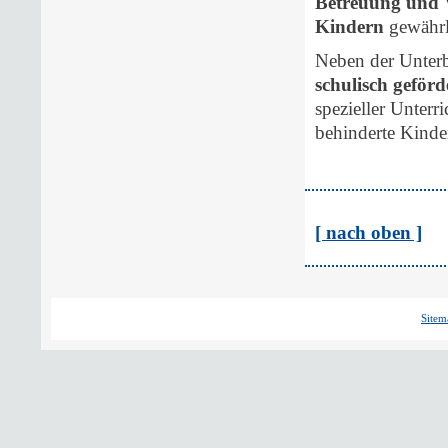
Betreuung und 
Kindern
gewährl
Neben der Unterb
schulisch geförd
spezieller Unterr
behinderte Kinder
[ nach oben ]
Sitem