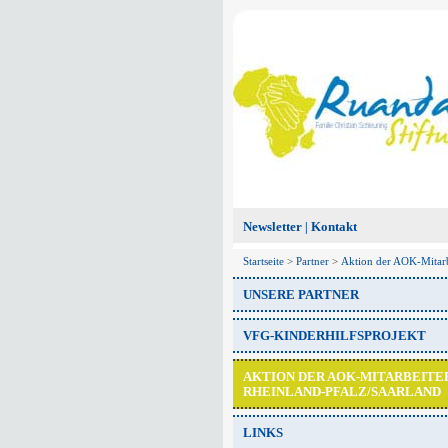
Newsletter
Kontakt
|
Startseite
>
Partner
>
Aktion der AOK-Mitarb
UNSERE PARTNER
VFG-KINDERHILFSPROJEKT
AKTION DER AOK-MITARBEITE
RHEINLAND-PFALZ/SAARLAND
LINKS