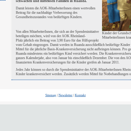
schwachen und mittelosen Familien in Ruanda.
Damit leisten die AOK-MitarbeiterInnen einen wertvollen
Beitrag für die nachhaltige Verbesserung des
Gesundheitszustandes von bedürftigen Kindern.
Von allen MitarbeiterInnen, die sich an der Spendeninitiative
Kinder der Grundsc
beteiligen möchten, wird von der AOK Rheinland-
MitarbeiterInnen kr
Pfalz jährlich ein Beitrag von 3,90 Euro für das Hilfsprojekt
vom Gehalt eingezogen. Damit werden in Ruanda ausschließlich bedürftige Kinder v
Mittel für die jährliche Basis-Krankenversicherung nicht aufbringen können. Pro ge
Ruanda mindestens ein bedürftiges Kind versichert werden. Die Krankenversicherung
ganzes Kalenderjahr, also von Januar bis einschließlich Dezember. Die von den A
finanzierten Krankenversicherungen für die Kinder greifen ab Januar 2011.
Jedes Jahr können so durch die Spendeninitiative der AOK-MitarbeiterInnen Rhein
Kinder krankenversichert werden. Zusätzlich werden Mittel für Notbehandlungen ode
Sitemap
|
Newsletter
|
Kontakt