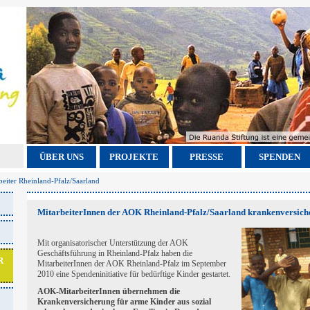
ÜBER UNS
PROJEKTE
PRESSE
SPENDEN
eiter Rheinland-Pfalz/Saarland
MitarbeiterInnen der AOK Rheinland-Pfalz/Saarland krankenversich
Mit organisatorischer Unterstützung der AOK
Geschäftsführung in Rheinland-Pfalz haben die
R
MitarbeiterInnen der AOK Rheinland-Pfalz im September
2010 eine Spendeninitiative für bedürftige Kinder gestartet.
AOK-MitarbeiterInnen übernehmen die
Krankenversicherung für arme Kinder aus sozial