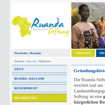
Newsletter
Kontakt
ÜBER UNS
PR
|
Startseite
>
über uns
>
Mitarbeiter
ZIELE
Gründungshist
RUANDA - DAS LAND
Die Ruanda Stift
errichtet und am
REISEBERICHT
Landesstiftungsge
Stiftung ist eine
g
MITARBEITER
bürgerlichen Re